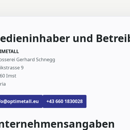
edieninhaber und Betrei
IMETALL
osserei Gerhard Schnegg
ikstrasse 9
60 Imst
ria
fo@optimetall.eu
+43 660 1830028
nternehmensangaben