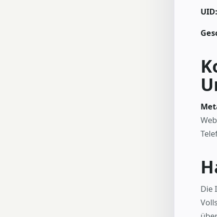
UID
Ges
K
U
Met
Web
Tele
H
Die 
Voll
über