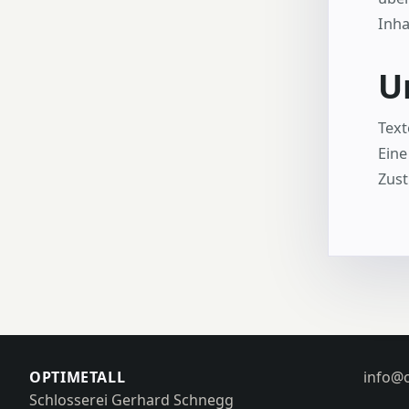
Inha
U
Text
Eine
Zust
OPTIMETALL
info@o
Schlosserei Gerhard Schnegg