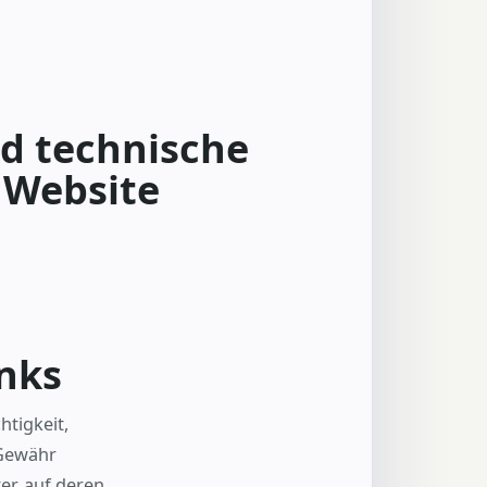
d technische
 Website
inks
htigkeit,
 Gewähr
r, auf deren