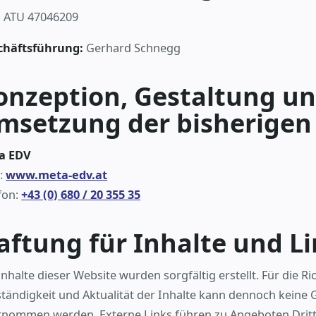
:
ATU 47046209
chäftsführung:
Gerhard Schnegg
onzeption, Gestaltung un
msetzung der bisherigen
a EDV
:
www.meta-edv.at
fon:
+43 (0) 680 / 20 355 35
aftung für Inhalte und L
Inhalte dieser Website wurden sorgfältig erstellt. Für die Ric
ständigkeit und Aktualität der Inhalte kann dennoch keine
nommen werden. Externe Links führen zu Angeboten Dritte