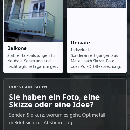
Unikate
Balkone
Individuelle
Stabile Balkonlösungen für
Sonderanfertigungen aus
Neubau, Sanierung und
Metall nach Skizze, Foto
nachträgliche Ergänzungen.
oder Vor-Ort-Besprechung.
DIREKT ANFRAGEN
Sie haben ein Foto, eine
Skizze oder eine Idee?
Senden Sie kurz, worum es geht. Optimetall
meldet sich zur Abstimmung.