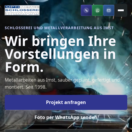
Navi
SCHLOSSEREI UND METALLVERARBEITUNG AUS IMST
Wir bringen Ihre
Vorstellungen in
Form.
Metallarbeiten aus Imst, sauber geplant, gefertigt und
montiert. Seit 1998.
Projekt anfragen
Foto per WhatsApp senden