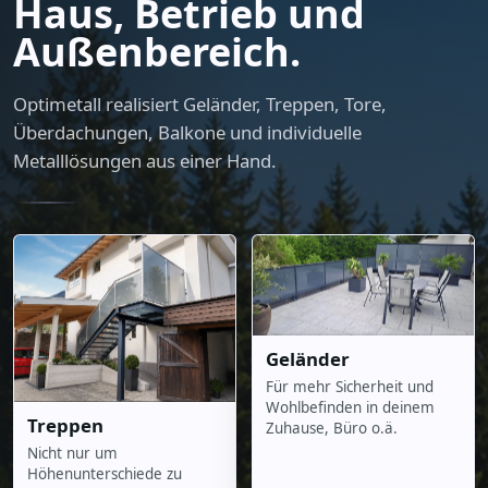
Haus, Betrieb und
Außenbereich.
Optimetall realisiert Geländer, Treppen, Tore,
Überdachungen, Balkone und individuelle
Metalllösungen aus einer Hand.
Geländer
Für mehr Sicherheit und
Wohlbefinden in deinem
Treppen
Zuhause, Büro o.ä.
Nicht nur um
Höhenunterschiede zu